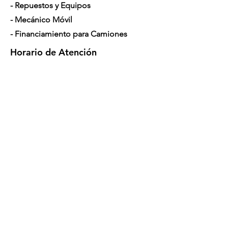
- Repuestos y Equipos
- Mecánico Móvil
- Financiamiento para Camiones
Horario de Atención
Lunes a Sábado: 7am - 5pm
Contáctenos
4350 Hogshead Rd, Apopka, FL 32703
(
689) 688-6796
info@a3mechanic.com
Developed & Managed by CW Digital
Marketing