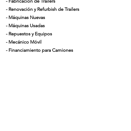
- Fabricación de Trailers
- Renovación y Refurbish de Trailers
- Máquinas Nuevas
- Máquinas Usadas
- Repuestos y Equipos
- Mecánico Móvil
- Financiamiento para Camiones
Horario de Atención
Lunes a Sábado: 7am - 5pm
Contáctenos
4350 Hogshead Rd, Apopka, FL 32703
(
689) 688-6796
info@a3mechanic.com