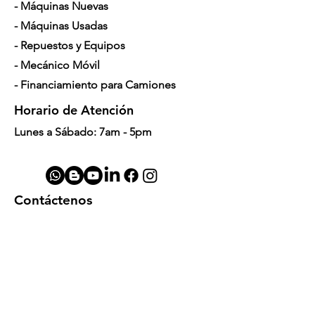
- Máquinas Nuevas
- Máquinas Usadas
- Repuestos y Equipos
- Mecánico Móvil
- Financiamiento para Camiones
Horario de Atención
Lunes a Sábado: 7am - 5pm
Contáctenos
4350 Hogshead Rd, Apopka, FL 32703
(
689) 688-6796
info@a3mechanic.com