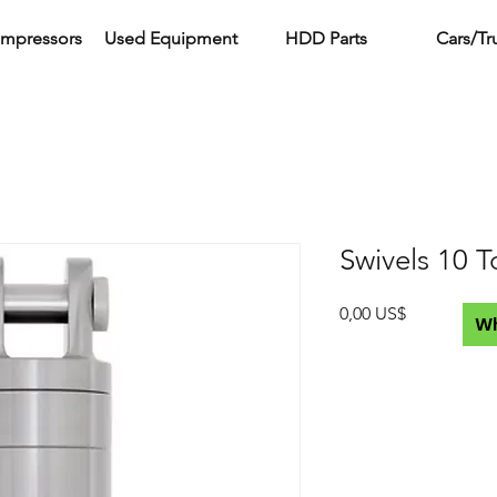
ompressors
Used Equipment
HDD Parts
Cars/Tr
Swivels 10 T
Precio
0,00 US$
W