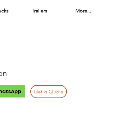
ucks
Trailers
More...
on
hatsApp
Get a Quote