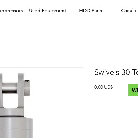
ompressors
Used Equipment
HDD Parts
Cars/Tr
Swivels 30 T
Precio
0,00 US$
W