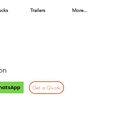
ucks
Trailers
More...
on
hatsApp
Get a Quote