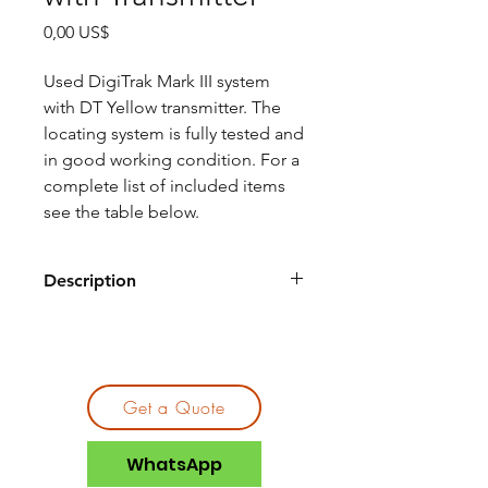
Precio
0,00 US$
Used DigiTrak Mark III system
with DT Yellow transmitter. The
locating system is fully tested and
in good working condition. For a
complete list of included items
see the table below.
Description
What's Included
Quantity
DigiTrak Mark III
1 qty
Get a Quote
DigiTrak Mark Remote
1 qty
Display
WhatsApp