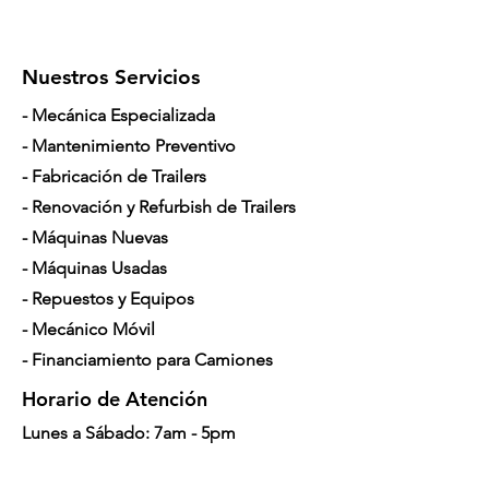
DigiTrak DT
1 qty
Transmitter
Nuestros Servicios
DigiTrak Battery
1 qty
Charger
- Mecánica Especializada
DigiTrak DBP Battery
3 qty
- Mantenimiento Preventivo
- Fabricación de Trailers
- Renovación y Refurbish de Trailers
- Máquinas Nuevas
- Máquinas Usadas
- Repuestos y Equipos
- Mecánico Móvil
- Financiamiento para Camiones
Horario de Atención
Lunes a Sábado: 7am - 5pm