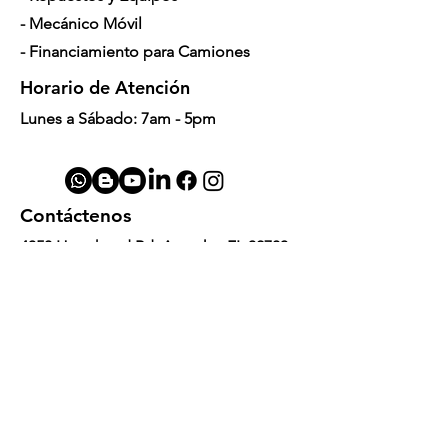
- Mecánico Móvil
- Financiamiento para Camiones
Horario de Atención
Lunes a Sábado: 7am - 5pm
Contáctenos
4350 Hogshead Rd, Apopka, FL 32703
(
689) 688-6796
info@a3mechanic.com
Developed & Managed by CW Digital
Marketing