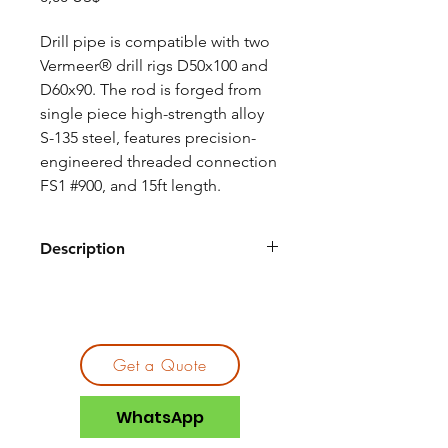
Drill pipe is compatible with two
Vermeer® drill rigs D50x100 and
D60x90. The rod is forged from
single piece high-strength alloy
S-135 steel, features precision-
engineered threaded connection
FS1 #900, and 15ft length.
Description
Compatible
D50x100
Vermeer Rigs
D60x90
Manufacturing
Forged
Get a Quote
Process
WhatsApp
Material
High-strength
alloy S-135 steel