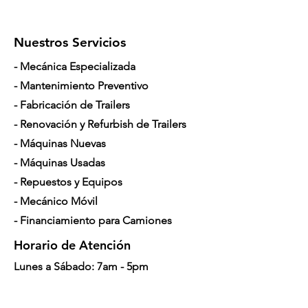
Connection
Firestick™ 1
Nuestros Servicios
#900
- Mecánica Especializada
Mid-Body OD
2.875"
(inch)
- Mantenimiento Preventivo
- Fabricación de Trailers
Tool Joint OD
3.250"
- Renovación y Refurbish de Trailers
(inch)
- Máquinas Nuevas
Length (ft)
15'
- Máquinas Usadas
- Repuestos y Equipos
Weight (lb)
172
- Mecánico Móvil
Max Torque
9000
- Financiamiento para Camiones
(ft/lb)
Horario de Atención
Slope Per Rod
8.7%
Lunes a Sábado: 7am - 5pm
Bend Radius
169'
(ft)