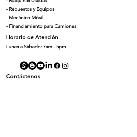
- Máquinas Usadas
- Repuestos y Equipos
- Mecánico Móvil
- Financiamiento para Camiones
Horario de Atención
Lunes a Sábado: 7am - 5pm
Contáctenos
4350 Hogshead Rd, Apopka, FL 32703
(
689) 688-6796
info@a3mechanic.com
Developed & Managed by CW Digital
Marketing