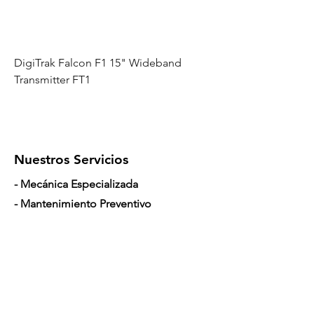
DigiTrak Falcon F1 15" Wideband
Transmitter FT1
Nuestros Servicios
- Mecánica Especializada
- Mantenimiento Preventivo
- Fabricación de Trailers
- Renovación y Refurbish de Trailers
- Máquinas Nuevas
- Máquinas Usadas
- Repuestos y Equipos