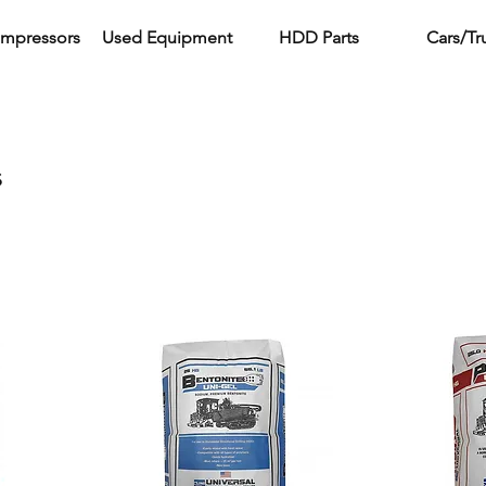
ompressors
Used Equipment
HDD Parts
Cars/Tr
s