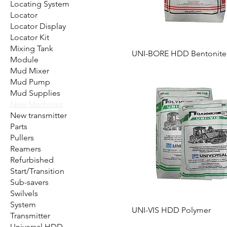
Locating System
Locator
Locator Display
Locator Kit
Mixing Tank
UNI-BORE HDD Bentonite
Module
Mud Mixer
Mud Pump
Mud Supplies
New Machines
New transmitter
Parts
Pullers
Reamers
Refurbished
Start/Transition
Sub-savers
Swilvels
System
UNI-VIS HDD Polymer
Transmitter
Universal HDD