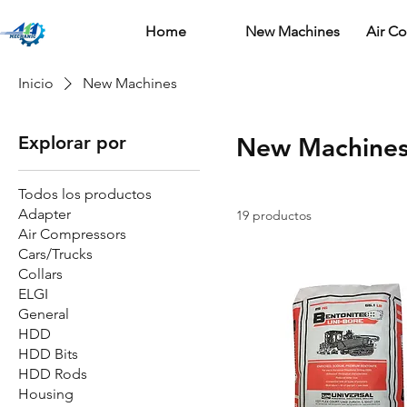
Home
New Machines
Air C
Inicio
New Machines
Explorar por
New Machine
Todos los productos
Adapter
19 productos
Air Compressors
Cars/Trucks
Collars
ELGI
General
HDD
HDD Bits
HDD Rods
Housing