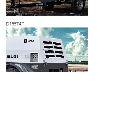
D185T4F
D90KA