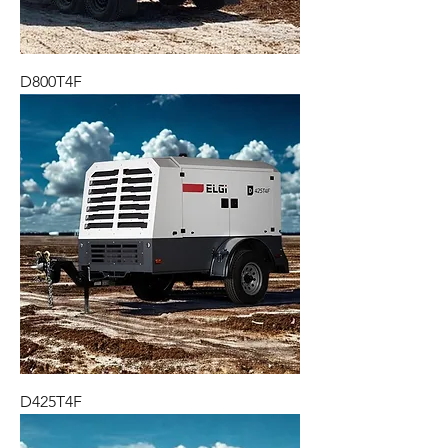
D800T4F
D425T4F